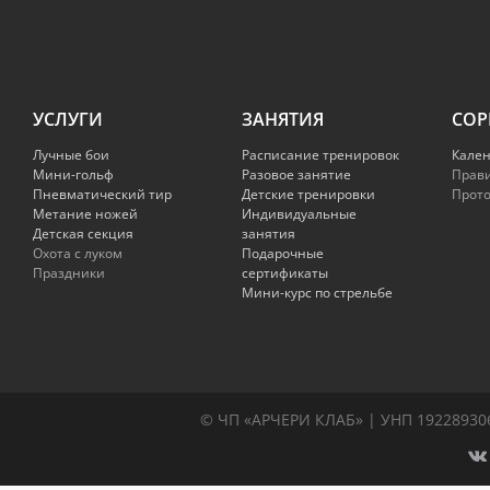
УСЛУГИ
ЗАНЯТИЯ
СОР
Лучные бои
Расписание тренировок
Кале
Мини-гольф
Разовое занятие
Прав
Пневматический тир
Детские тренировки
Прот
Метание ножей
Индивидуальные
Детская секция
занятия
Охота с луком
Подарочные
Праздники
сертификаты
Мини-курс по стрельбе
© ЧП «АРЧЕРИ КЛАБ» | УНП 192289306